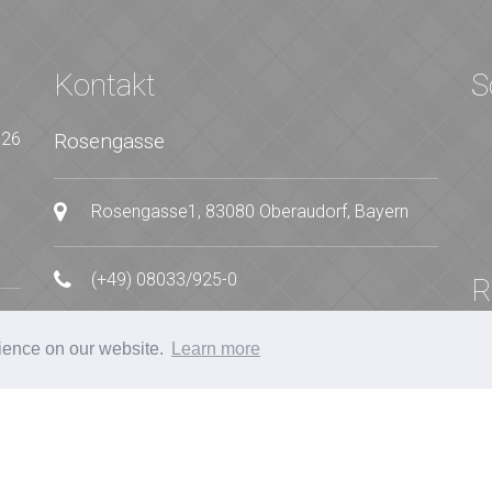
Kontakt
S
026
Rosengasse
Rosengasse1, 83080 Oberaudorf, Bayern
(+49) 08033/925-0
R
I
Kontakt
rience on our website.
Learn more
7
°