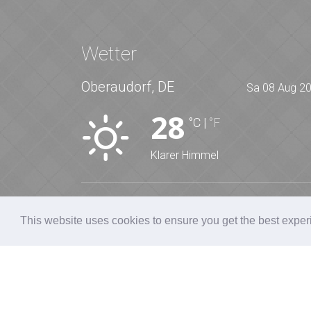
Wetter
Oberaudorf, DE
Sa 08 Aug 2
28
°C
|
°F
Klarer Himmel
SA
SO
MO
DI
M
This website uses cookies to ensure you get the best expe
29
°
34
°
26
°
29
°
2