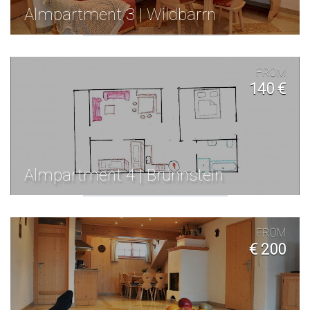
Almpartment 3 | Wildbarrn
FROM
140 €
Almpartment 4 | Brünnstein
FROM
€ 200