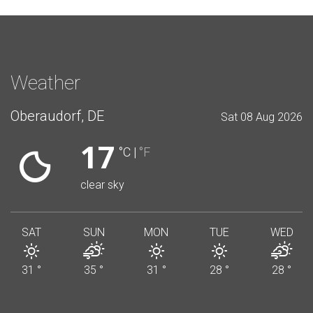
Weather
Oberaudorf, DE
Sat 08 Aug 2026
17
°C
|
°F
clear sky
SAT
SUN
MON
TUE
WED
31
°
35
°
31
°
28
°
28
°