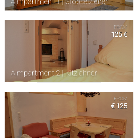
Almpartment 1 | Stopselzieher
FROM
125 €
Almpartment 2 | Kitzlahner
FROM
€ 125