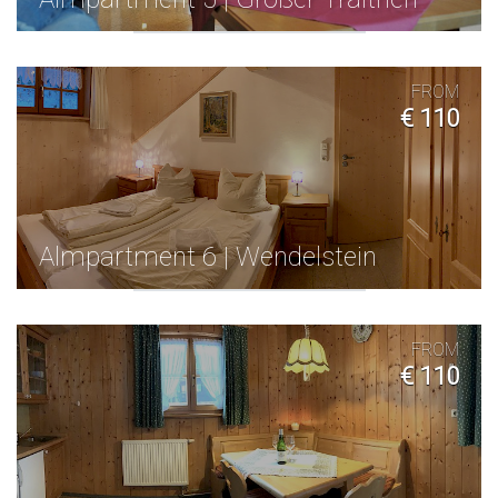
FROM
€ 110
Almpartment 6 | Wendelstein
FROM
€ 110