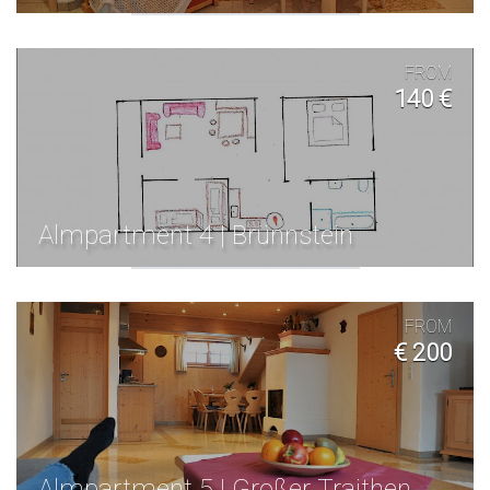
FROM
140 €
Almpartment 4 | Brünnstein
FROM
€ 200
Almpartment 5 | Großer Traithen