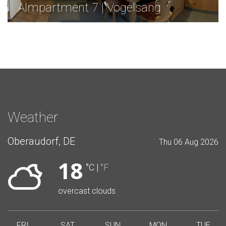
Almpartment 7 | Vogelsang
Weather
Oberaudorf, DE
Thu 06 Aug 2026
18
°C
|
°F
overcast clouds
FRI
SAT
SUN
MON
TUE