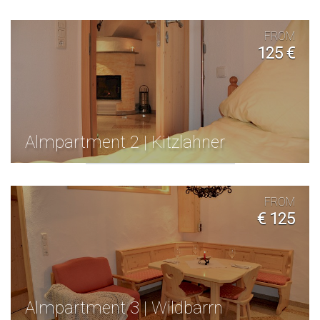
FROM
125 €
Almpartment 2 | Kitzlahner
FROM
€ 125
Almpartment 3 | Wildbarrn