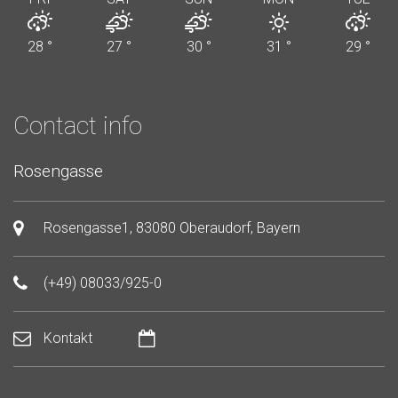
28
°
27
°
30
°
31
°
29
°
Contact info
Rosengasse
Rosengasse1, 83080 Oberaudorf, Bayern
(+49) 08033/925-0
Kontakt